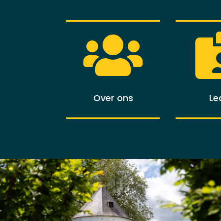

Over ons
Le