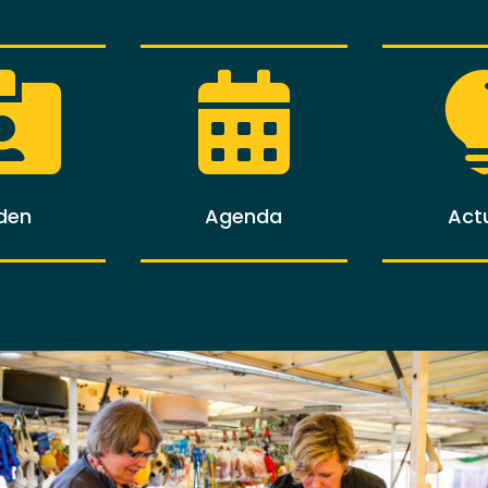


den
Agenda
Act