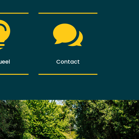


ueel
Contact