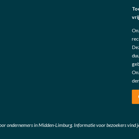
To
vri
Onz
rec
Dez
duu
geb
Onz
den
voor ondernemers in Midden-Limburg. Informatie voor bezoekers vind j